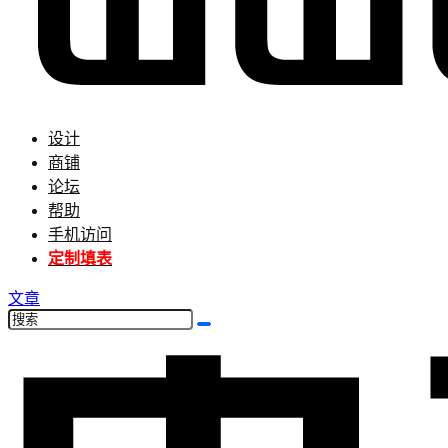
设计
商铺
论坛
帮助
手机访问
定制填表
文章