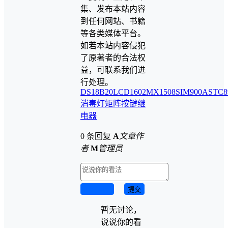
集、发布本站内容
到任何网站、书籍
等各类媒体平台。
如若本站内容侵犯
了原著者的合法权
益，可联系我们进
行处理。
DS18B20
LCD1602
MX1508
SIM900A
STC8
消毒灯
矩阵按键
继
电器
0 条回复
A
文章作
者
M
管理员
取消回复
提交
暂无讨论，
说说你的看