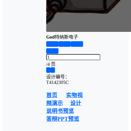
God
特纳斯电子
第1页
第2页
第3页
第4页
/
4 页
❮
❯
设计编号：
T4142305C
首页
实物视
频演示
设计
说明书预览
答辩PPT预览