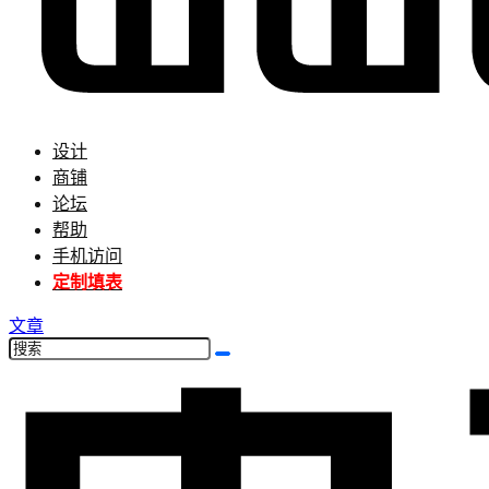
设计
商铺
论坛
帮助
手机访问
定制填表
文章