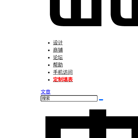
设计
商铺
论坛
帮助
手机访问
定制填表
文章