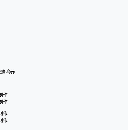
有源蜂鸣器