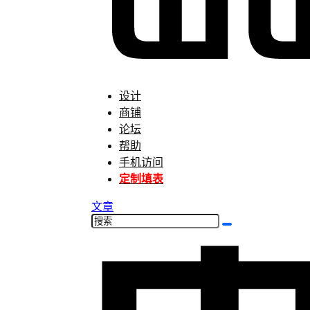
设计
商铺
论坛
帮助
手机访问
定制填表
文章