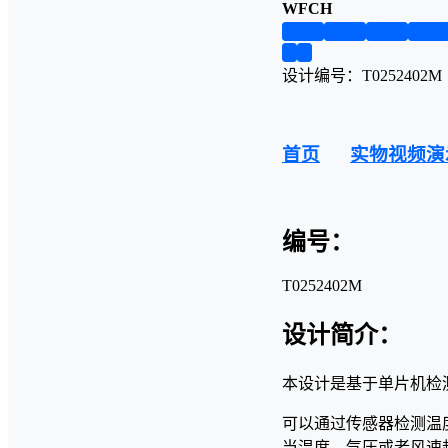
WFCH
第1页
第2页
第3页
第4
❮
❯
设计编号：T0252402M
首页
实物视频演
编号：
T0252402M
设计简介：
本设计是基于单片机检
可以通过传感器检测温
当温度，气压或者风速