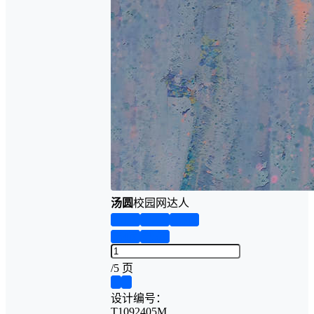
汤圆
校园网达人
第1页
第2页
第3页
第4页
第5页
/
5 页
❮
❯
设计编号：
T1092405M