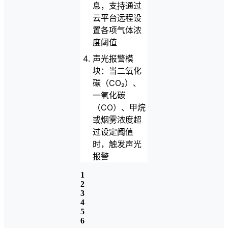
息，支持通过
云平台远程设
置各项气体浓
度阈值
声光报警模
块：当二氧化
碳（CO₂）、
一氧化碳
（CO）、甲烷
或烟雾浓度超
过设定阈值
时，触发声光
报警
1
2
3
4
5
6