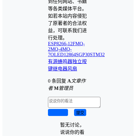
到任何网站、书籍
等各类媒体平台。
如若本站内容侵犯
了原著者的合法权
益，可联系我们进
行处理。
ESP8266-12F
MQ-
2
MQ-4
MQ-
7
OLED12864
SGP30
STM32
有源蜂鸣器
独立按
键
继电器
风扇
0 条回复
A
文章作
者
M
管理员
取消回复
提交
暂无讨论，
说说你的看