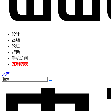
设计
商铺
论坛
帮助
手机访问
定制填表
文章