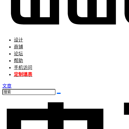
设计
商铺
论坛
帮助
手机访问
定制填表
文章