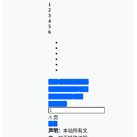
1
2
3
4
5
6
首页
实物资料预览
仿真资料预览
设计
说明书演示
答辩
PPT预览
/
5 页
❮
❯
声明：
本站所有文