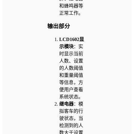
和蜂鸣器等
正常工作。
输出部分
LCD1602显
示模块
：实
时显示当前
人数、设置
的人数阈值
和重量阈值
等信息，方
便用户查看
系统状态。
继电器
：模
拟客车的行
驶状态，当
检测到的人
数大于设置