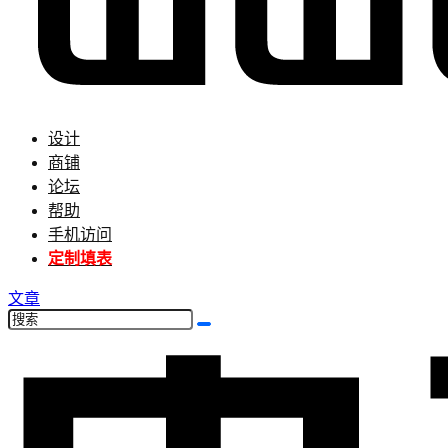
设计
商铺
论坛
帮助
手机访问
定制填表
文章