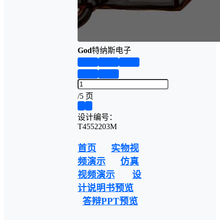
God
特纳斯电子
第1页
第2页
第3页
第4页
第5页
/
5 页
❮
❯
设计编号：
T4552203M
首页
实物视
频演示
仿真
视频演示
设
计说明书预览
答辩PPT预览