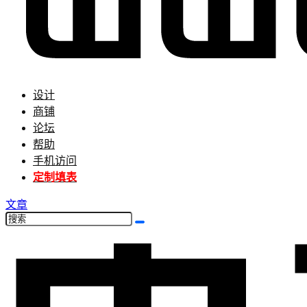
设计
商铺
论坛
帮助
手机访问
定制填表
文章