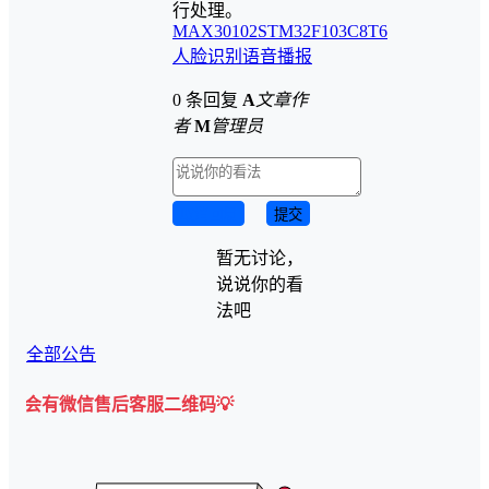
行处理。
MAX30102
STM32F103C8T6
人脸识别
语音播报
0 条回复
A
文章作
者
M
管理员
取消回复
提交
暂无讨论，
说说你的看
法吧
全部公告
信售后客服二维码💡