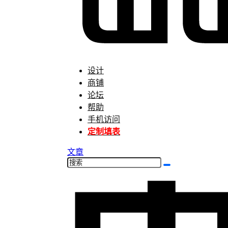
设计
商铺
论坛
帮助
手机访问
定制填表
文章