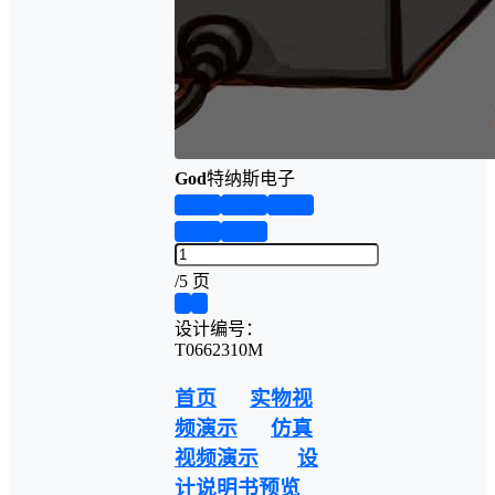
God
特纳斯电子
第1页
第2页
第3页
第4页
第5页
/
5 页
❮
❯
设计编号：
T0662310M
首页
实物视
频演示
仿真
视频演示
设
计说明书预览