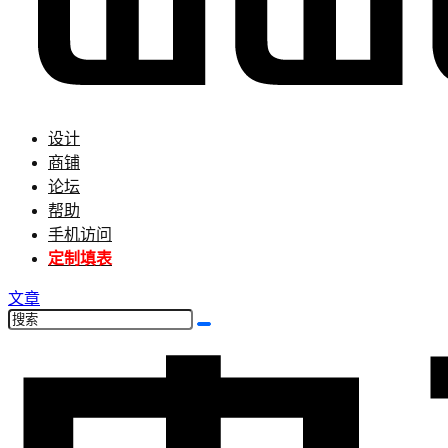
设计
商铺
论坛
帮助
手机访问
定制填表
文章