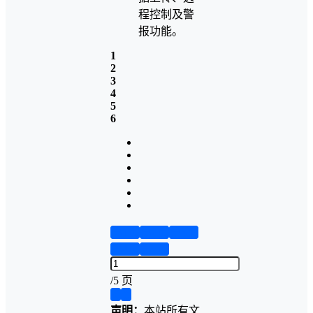
程控制及警
报功能。
1
2
3
4
5
6
第1页
第2页
第3页
第4页
第5页
/
5 页
❮
❯
声明：
本站所有文