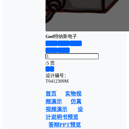
God
特纳斯电子
第1页
第2页
第3页
第4页
第5页
/
5 页
❮
❯
设计编号：
T0412309M
首页
实物视
频演示
仿真
视频演示
设
计说明书预览
答辩PPT预览