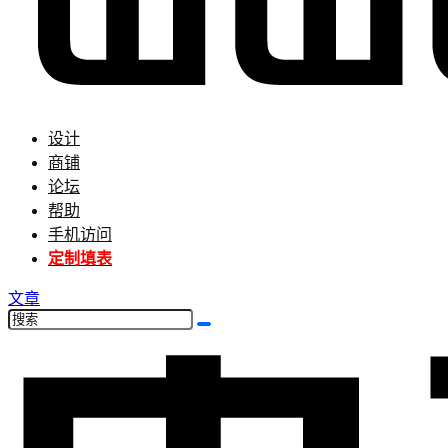
设计
商铺
论坛
帮助
手机访问
定制填表
文章