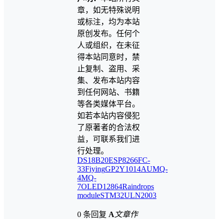
章，如无特殊说明
或标注，均为本站
原创发布。任何个
人或组织，在未征
得本站同意时，禁
止复制、盗用、采
集、发布本站内容
到任何网站、书籍
等各类媒体平台。
如若本站内容侵犯
了原著者的合法权
益，可联系我们进
行处理。
DS18B20
ESP8266
FC-
33
Fiying
GP2Y1014AU
MQ-
4
MQ-
7
OLED12864
Raindrops
module
STM32
ULN2003
0 条回复
A
文章作