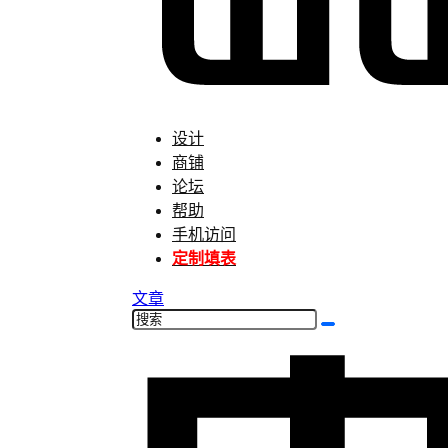
设计
商铺
论坛
帮助
手机访问
定制填表
文章