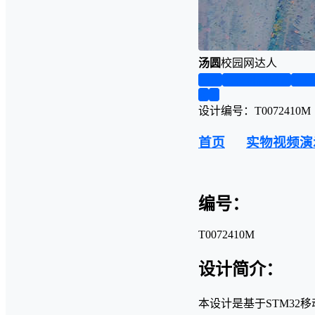
汤圆
校园网达人
首页
实物资料预览
仿真
❮
❯
设计编号：T0072410M
首页
实物视频演
编号：
T0072410M
设计简介：
本设计是基于STM32