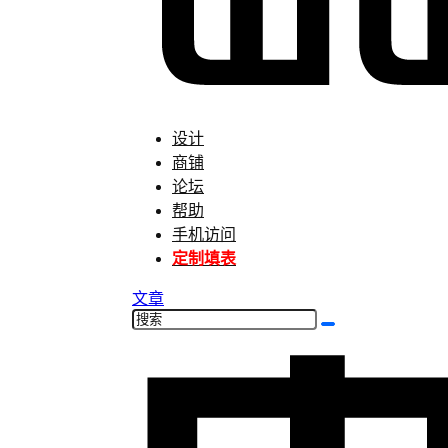
设计
商铺
论坛
帮助
手机访问
定制填表
文章