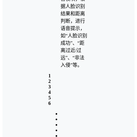
据人脸识别
结果和距离
判断，进行
语音提示，
如“人脸识别
成功”、“距
离过近/过
远”、“非法
入侵”等。
1
2
3
4
5
6