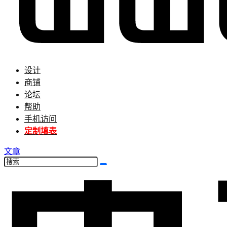
设计
商铺
论坛
帮助
手机访问
定制填表
文章