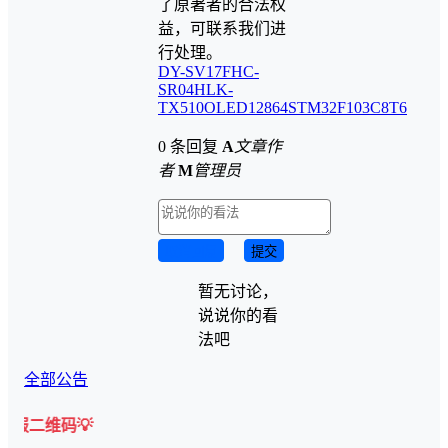
了原著者的合法权
益，可联系我们进
行处理。
DY-SV17F
HC-
SR04
HLK-
TX510
OLED12864
STM32F103C8T6
0 条回复
A
文章作
者
M
管理员
取消回复
提交
暂无讨论，
说说你的看
法吧
全部公告
🎉【有任何问题