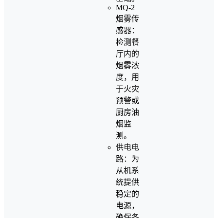
MQ-2
烟雾传
感器：
检测餐
厅内的
烟雾浓
度，用
于火灾
预警或
厨房油
烟监
测。
供电电
路：为
从机系
统提供
稳定的
电源，
确保各