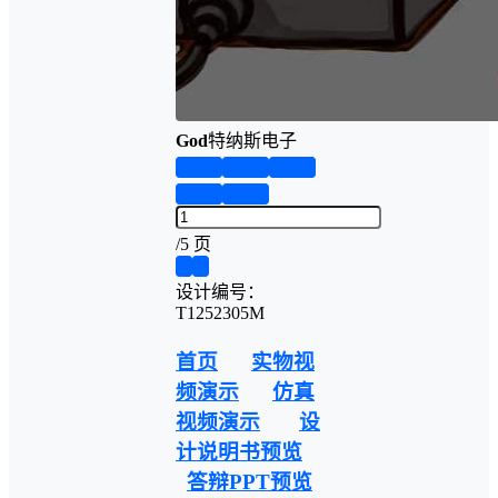
God
特纳斯电子
第1页
第2页
第3页
第4页
第5页
/
5 页
❮
❯
设计编号：
T1252305M
首页
实物视
频演示
仿真
视频演示
设
计说明书预览
答辩PPT预览