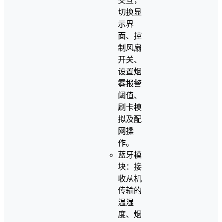
交互，
切换显
示界
面、控
制风扇
开关、
设置烟
雾报警
阈值、
刷卡模
拟及配
网操
作。
蓝牙模
块：接
收从机
传输的
温湿
度、烟