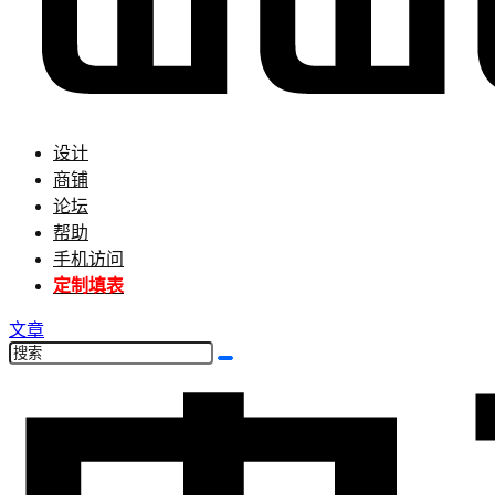
设计
商铺
论坛
帮助
手机访问
定制填表
文章