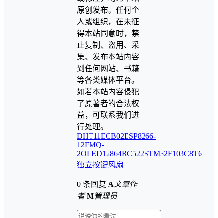
原创发布。任何个
人或组织，在未征
得本站同意时，禁
止复制、盗用、采
集、发布本站内容
到任何网站、书籍
等各类媒体平台。
如若本站内容侵犯
了原著者的合法权
益，可联系我们进
行处理。
DHT11
ECB02
ESP8266-
12F
MQ-
2
OLED12864
RC522
STM32F103C8T6
独立按键
风扇
0 条回复
A
文章作
者
M
管理员