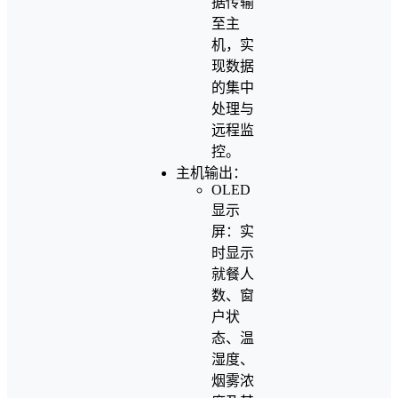
据传输
至主
机，实
现数据
的集中
处理与
远程监
控。
主机输出：
OLED
显示
屏：实
时显示
就餐人
数、窗
户状
态、温
湿度、
烟雾浓