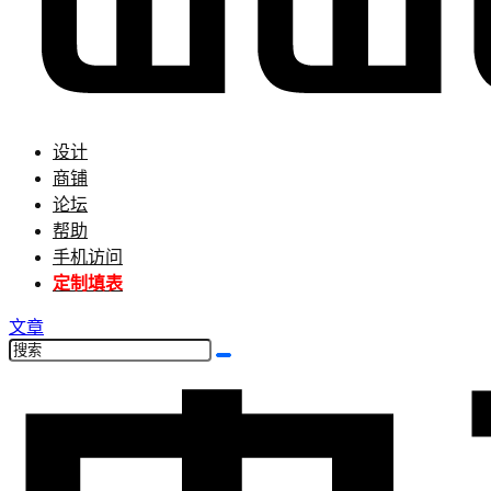
设计
商铺
论坛
帮助
手机访问
定制填表
文章