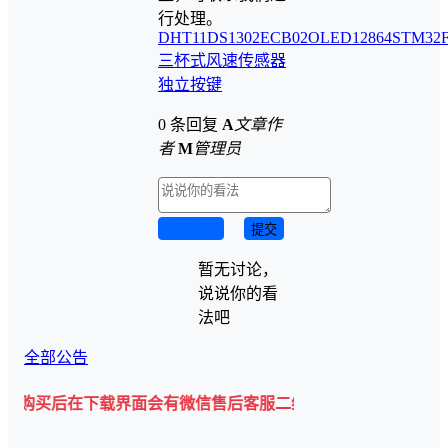
行处理。
DHT11
DS1302
ECB02
OLED12864
STM32F
三杯式风速传感器
独立按键
0 条回复
A
文章作
者
M
管理员
取消回复
提交
暂无讨论，
说说你的看
法吧
全部公告
后在下载界面会有微信售后客服二维码💡