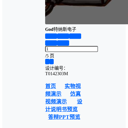
God
特纳斯电子
第1页
第2页
第3页
第4页
第5页
/
5 页
❮
❯
设计编号：
T0142303M
首页
实物视
频演示
仿真
视频演示
设
计说明书预览
答辩PPT预览